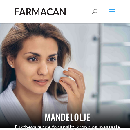
MANDELOLJE
Fuktbevarende for ansikt, kropp og massasje