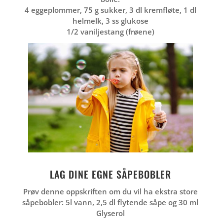
4 eggeplommer,
75 g sukker,
3 dl kremfløte,
1 dl
helmelk,
3 ss glukose
1/2 vaniljestang (frøene)
LAG DINE EGNE SÅPEBOBLER
Prøv denne oppskriften om du vil ha ekstra store
såpebobler: 5l vann, 2,5 dl flytende såpe og 30 ml
Glyserol